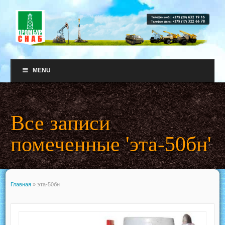
MENU
Все записи
помеченные 'эта-50бн'
Главная
»
эта-50бн