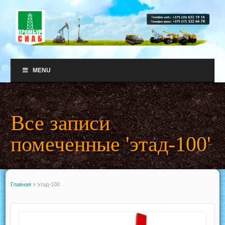
MENU
Все записи
помеченные 'этад-100'
Главная
»
этад-100