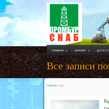
ГЛАВНАЯ
КАТАЛОГ
Д О Л О Т
Все записи по
Главная
»
gas
Б
Ср