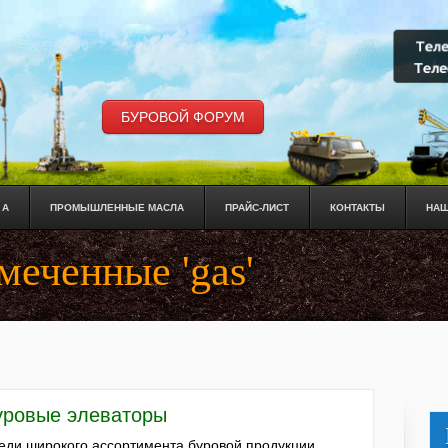
БУРОВОЙ ФОРУМ
 А
ПРОМЫШЛЕННЫЕ МАСЛА
ПРАЙС-ЛИСТ
КОНТАКТЫ
НАШ
меченные 'gas'
уровые элеваторы
еди широкого ассортимента буровой продукции