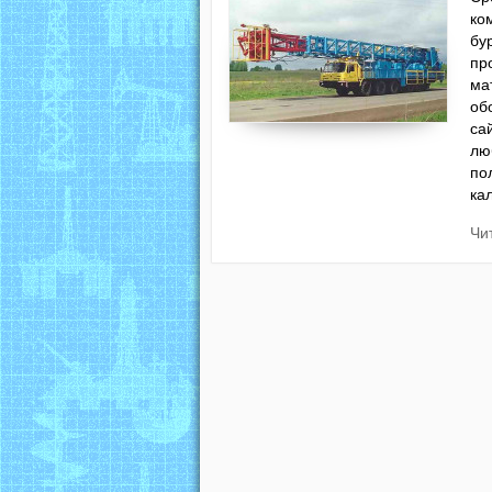
ко
бу
пр
ма
об
са
лю
по
ка
Чи