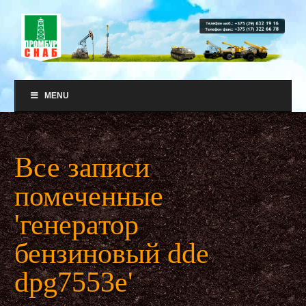
MENU
Все записи
помеченные
'генератор
бензиновый dde
dpg7553e'