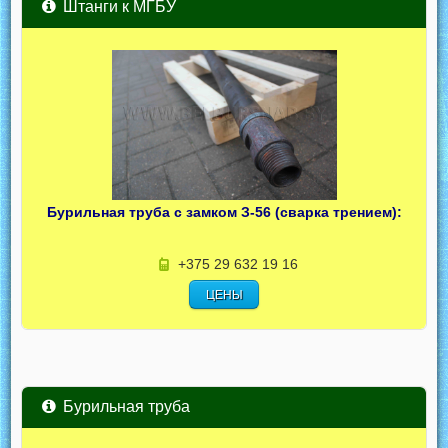
Штанги к МГБУ
Бурильная труба с замком З-56 (сварка трением):
+375 29 632 19 16
ЦЕНЫ
Бурильная труба