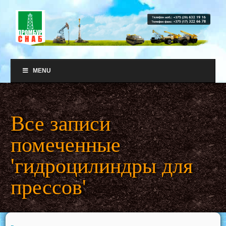
MENU
Все записи
помеченные
'гидроцилиндры для
прессов'