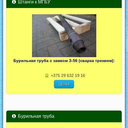
Штанги к МГБУ
Бурильная труба с замком З-56 (сварка трением):
+375 29 632 19 16
ЦЕНЫ
Бурильная труба