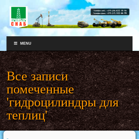
MENU
Все записи
помеченные
'гидроцилиндры для
теплиц'