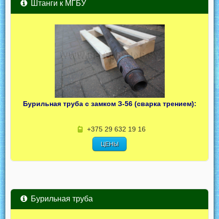
Штанги к МГБУ
Бурильная труба с замком З-56 (сварка трением):
+375 29 632 19 16
ЦЕНЫ
Бурильная труба