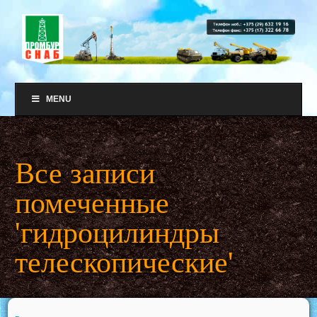
MENU
Все записи
помеченные
'гидроцилиндры
телескопические'