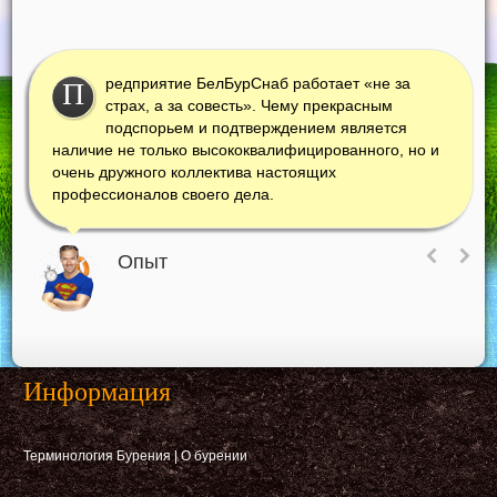
редприятие БелБурСнаб работает «не за
П
страх, а за совесть». Чему прекрасным
подспорьем и подтверждением является
наличие не только высококвалифицированного, но и
очень дружного коллектива настоящих
профессионалов своего дела.
Опыт
Информация
Терминология Бурения
|
О бурении