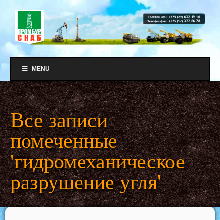
MENU
Все записи
помеченные
'гидромеханическое
разрушение угля'