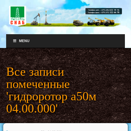
MENU
Все записи
помеченные
'гидроротор а50м
04.00.000'