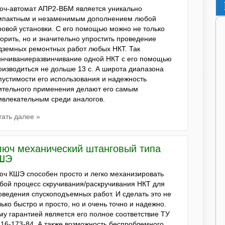
юч-автомат АПР2-ВБМ является уникально
мпактным и незаменимым дополнением любой
ровой установки. С его помощью можно не только
корить, но и значительно упростить проведение
дземных ремонтных работ любых НКТ. Так
инчиваниеразвинчивание одной НКТ с его помощью
оизводиться не дольше 13 с. А широта диапазона
пустимости его использования и надежность
ительного применения делают его самым
ивлекательным среди аналогов.
тать далее »
люч механический штанговый типа
ШЭ
юч КШЭ способен просто и легко механизировать
бой процесс скручивания/раскручивания НКТ для
оведения спускоподъемных работ. И сделать это не
лько быстро и просто, но и очень точно и надежно.
му гарантией является его полное соответствие ТУ
-16-173-84. А также возможность беспроблемного