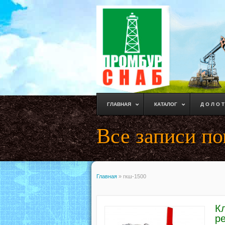
ГЛАВНАЯ
КАТАЛОГ
Д О Л О Т
Все записи по
Главная
»
гкш-1500
К
р