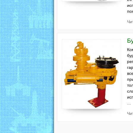
ис
по
Чи
Б
Ко
бу
ре
га
вс
пр
то
сл
ис
…
Чи