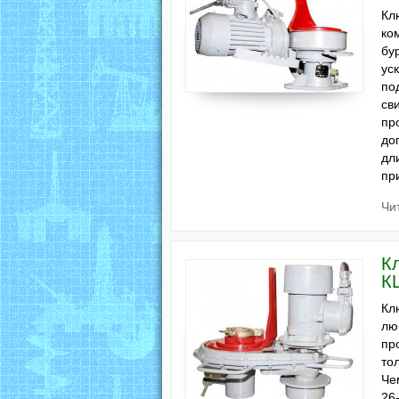
Кл
ко
бу
ус
по
св
пр
до
дл
пр
Чи
К
К
Кл
лю
пр
то
Че
26