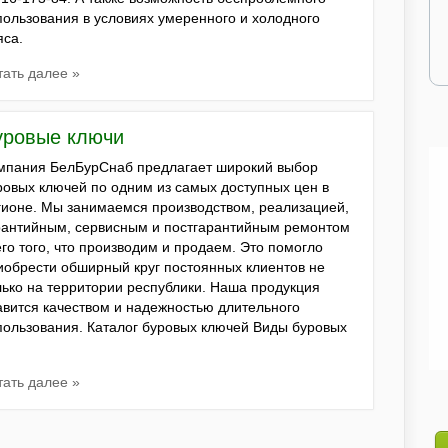
пользования в условиях умеренного и холодного
яса.
тать далее »
уровые ключи
мпания БелБурСнаб предлагает широкий выбор
ровых ключей по одним из самых доступных цен в
гионе. Мы занимаемся производством, реализацией,
рантийным, сервисным и постгарантийным ремонтом
его того, что производим и продаем. Это помогло
иобрести обширный круг постоянных клиентов не
лько на территории республики. Наша продукция
авится качеством и надежностью длительного
пользования. Каталог буровых ключей Виды буровых
тать далее »