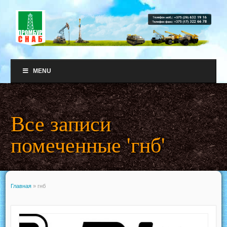
MENU
Все записи
помеченные 'гнб'
Главная
»
гнб