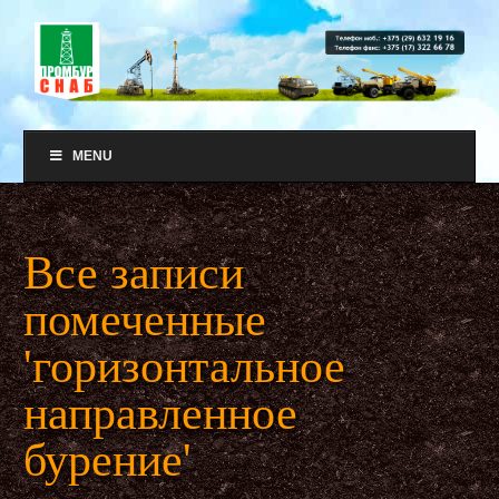
MENU
Все записи
помеченные
'горизонтальное
направленное
бурение'