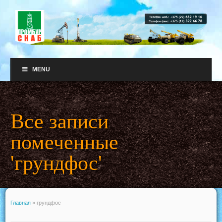
MENU
Все записи
помеченные
'грундфос'
Главная
»
грундфос