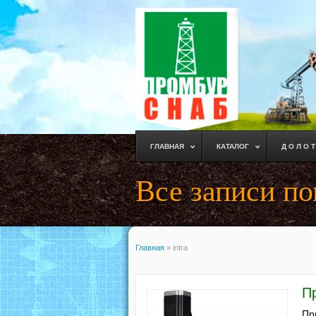
ГЛАВНАЯ
КАТАЛОГ
Д О Л О Т
Все записи по
Главная
»
intra
П
Пр