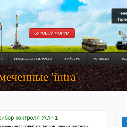
БУРОВОЙ ФОРУМ
 А
ПРОМЫШЛЕННЫЕ МАСЛА
ПРАЙС-ЛИСТ
КОНТАКТЫ
НАШ
меченные 'intra'
рибор контроля УСР-1
именение буровых растворов Данные растворы