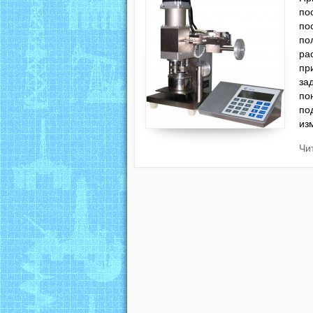
по
по
по
ра
пр
за
по
по
из
Чи