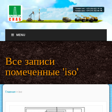
MENU
Все записи
помеченные 'iso'
Главная
»
iso