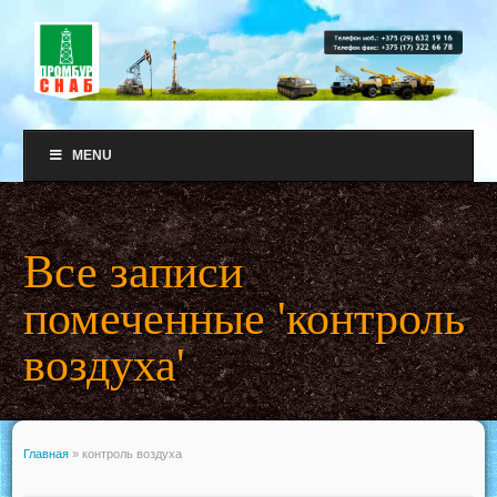
MENU
Все записи
помеченные 'контроль
воздуха'
Главная
»
контроль воздуха