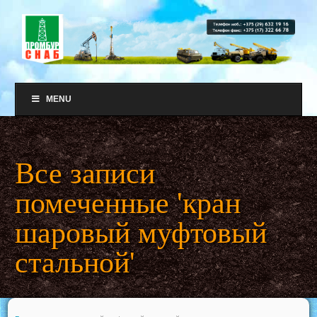
MENU
Все записи
помеченные 'кран
шаровый муфтовый
стальной'