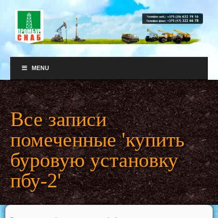
MENU
Все записи
помеченные 'купить
буровую установку
пбу-2'