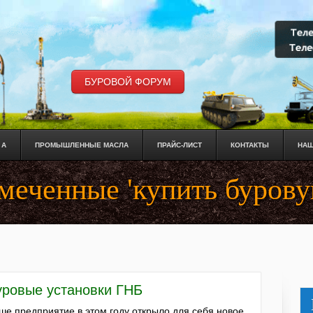
БУРОВОЙ ФОРУМ
 А
ПРОМЫШЛЕННЫЕ МАСЛА
ПРАЙС-ЛИСТ
КОНТАКТЫ
НАШ
меченные 'купить бурову
уровые установки ГНБ
ше предприятие в этом году открыло для себя новое