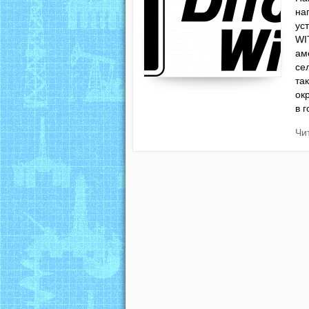
на
ус
WI
ам
се
та
ок
в 
Чи