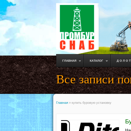
ГЛАВНАЯ
КАТАЛОГ
Д О Л О Т
Все записи по
Главная
»
купить буровую установку
Б
На