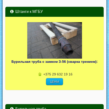
Штанги к МГБУ
Бурильная труба с замком З-56 (сварка трением):
+375 29 632 19 16
ЦЕНЫ
Бурильная труба