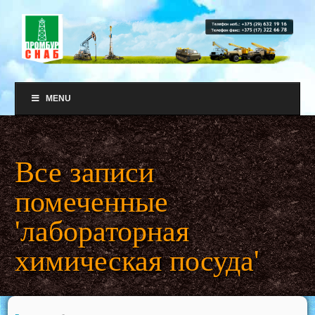
MENU
Все записи
помеченные
'лабораторная
химическая посуда'