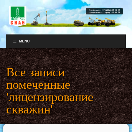
MENU
Все записи
помеченные
'лицензирование
скважин'