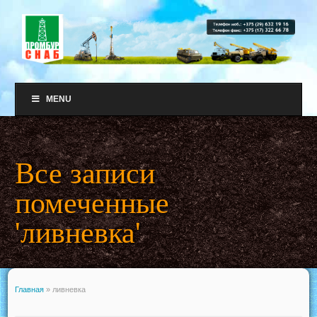
MENU
Все записи
помеченные
'ливневка'
Главная
»
ливневка