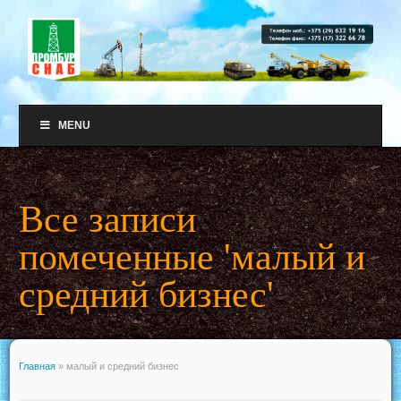
MENU
Все записи
помеченные 'малый и
средний бизнес'
Главная
»
малый и средний бизнес