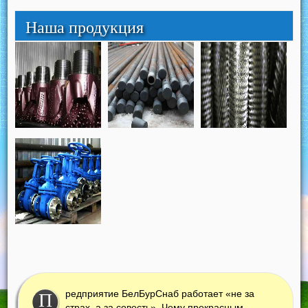
Наша продукция
редприятие БелБурСнаб работает «не за
П
страх, а за совесть». Чему прекрасным