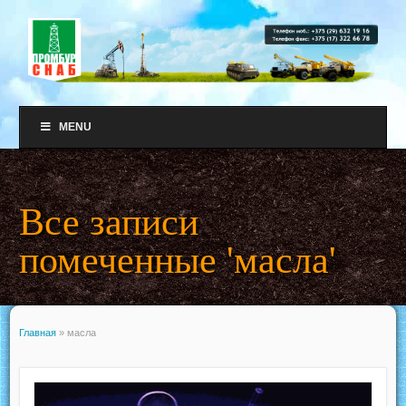
MENU
Все записи
помеченные 'масла'
Главная
»
масла