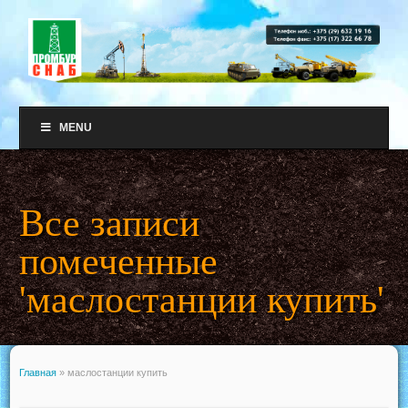
MENU
Все записи
помеченные
'маслостанции купить'
Главная
»
маслостанции купить