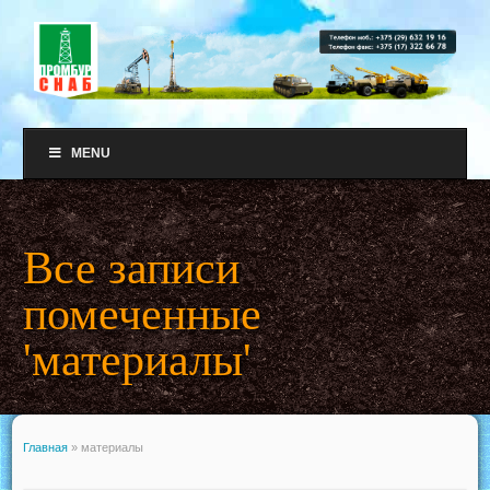
MENU
Все записи
помеченные
'материалы'
Главная
»
материалы