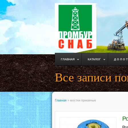
ГЛАВНАЯ
КАТАЛОГ
Д О Л О Т
Все записи п
Главная
»
мостки приемные
Ро
Ро