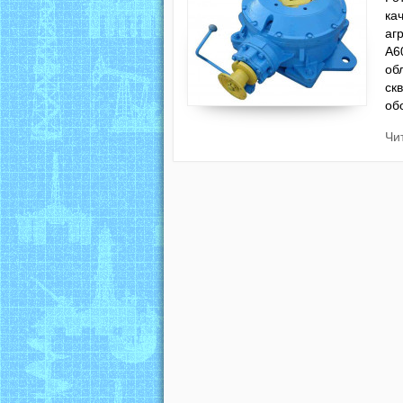
ка
аг
А6
об
ск
об
Чи