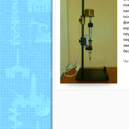
по
на
ос
фи
ко
пр
пе
за
бе
Чи