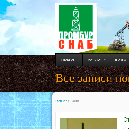
ГЛАВНАЯ
КАТАЛОГ
Д О Л О Т
Все записи по
Главная
»
найти
С
Ст