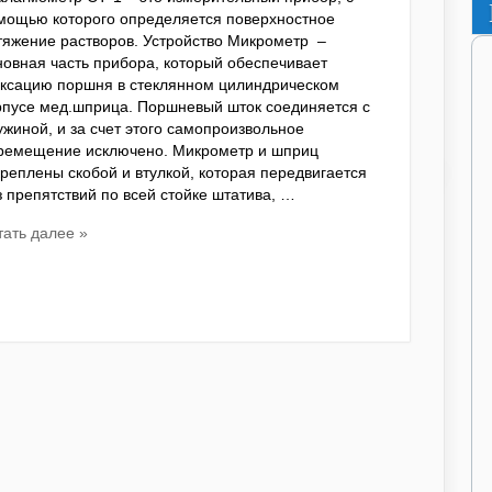
мощью которого определяется поверхностное
тяжение растворов. Устройство Микрометр –
новная часть прибора, который обеспечивает
ксацию поршня в стеклянном цилиндрическом
рпусе мед.шприца. Поршневый шток соединяется с
ужиной, и за счет этого самопроизвольное
ремещение исключено. Микрометр и шприц
креплены скобой и втулкой, которая передвигается
з препятствий по всей стойке штатива, …
тать далее »