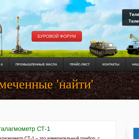
БУРОВОЙ ФОРУМ
 А
ПРОМЫШЛЕННЫЕ МАСЛА
ПРАЙС-ЛИСТ
КОНТАКТЫ
НАШ
меченные 'найти'
талагмометр СТ-1
алагмометр СТ-1 – это измерительный прибор, с