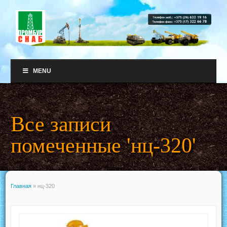
MENU
Все записи
помеченные 'нц-320'
Главная
»
нц-320