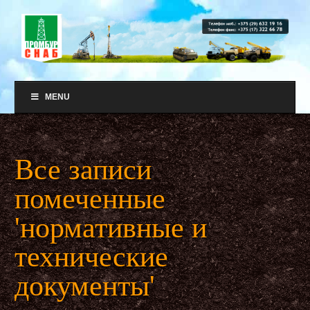
MENU
Все записи
помеченные
'нормативные и
технические
документы'