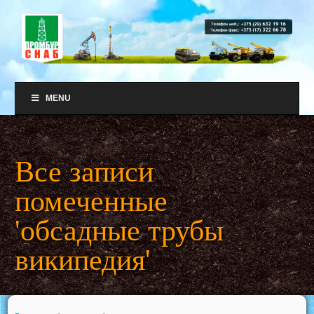
MENU
Все записи
помеченные
'обсадные трубы
википедия'