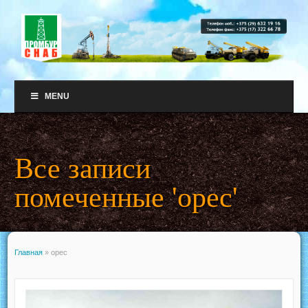
MENU
Все записи
помеченные 'opec'
Главная
»
opec