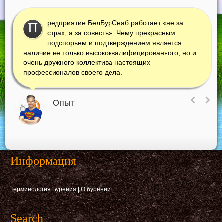
редприятие БелБурСнаб работает «не за
П
страх, а за совесть». Чему прекрасным
подспорьем и подтверждением является
наличие не только высококвалифицированного, но и
очень дружного коллектива настоящих
профессионалов своего дела.
Опыт
Информация
Терминология Бурения
|
О бурении
Search