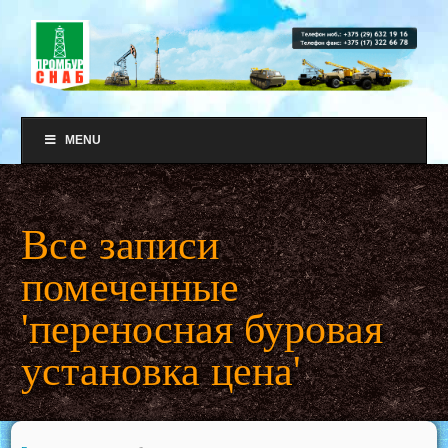
MENU
Все записи
помеченные
'переносная буровая
установка цена'