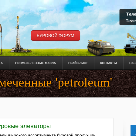
БУРОВОЙ ФОРУМ
 А
ПРОМЫШЛЕННЫЕ МАСЛА
ПРАЙС-ЛИСТ
КОНТАКТЫ
НАШ
меченные 'petroleum'
уровые элеваторы
еди широкого ассортимента буровой продукции