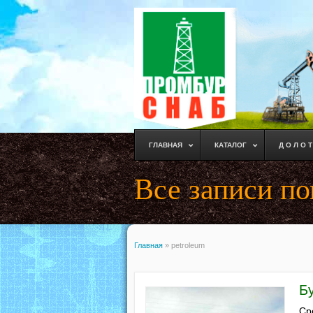
ГЛАВНАЯ
КАТАЛОГ
Д О Л О Т
Все записи по
Главная
»
petroleum
Б
Ср