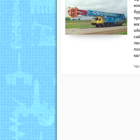
ко
бу
пр
ма
об
са
лю
по
ка
Чи