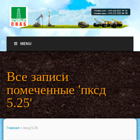
MENU
Все записи
помеченные 'пксд
5.25'
Главная
»
пксд 5.25