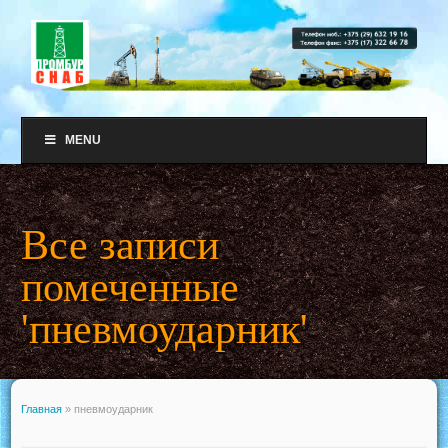
MENU
Все записи
помеченные
'пневмоударник'
Главная
»
пневмоударник