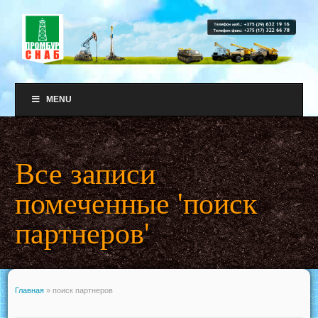
MENU
Все записи
помеченные 'поиск
партнеров'
Главная
»
поиск партнеров