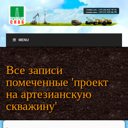
MENU
Все записи
помеченные 'проект
на артезианскую
скважину'