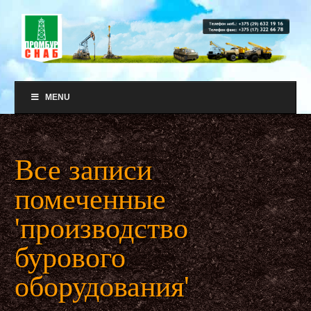
MENU
Все записи
помеченные
'производство
бурового
оборудования'