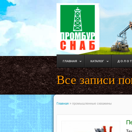
ГЛАВНАЯ
КАТАЛОГ
Д О Л О Т
Все записи п
Главная
»
промышленные скважины
П
Те