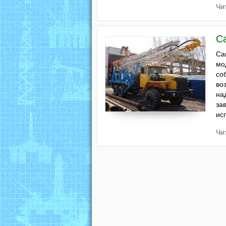
Чи
С
Са
мо
со
во
на
за
ис
Чи