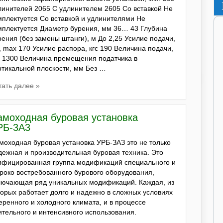
линителей 2065 С удлинителем 2605 Со вставкой Не
мплектуется Со вставкой и удлинителями Не
мплектуется Диаметр бурения, мм 36… 43 Глубина
рения (без замены штанги), м До 2,25 Усилие подачи,
с, max 170 Усилие распора, кгс 190 Величина подачи,
 1300 Величина премещения податчика в
ртикальной плоскости, мм Без …
тать далее »
амоходная буровая установка
РБ-3А3
моходная буровая установка УРБ-ЗАЗ это не только
дежная и производительная буровая техника. Это
ифицированная группа модификаций специального и
роко востребованного бурового оборудования,
лючающая ряд уникальных модификаций. Каждая, из
торых работает долго и надежно в сложных условиях
еренного и холодного климата, и в процессе
ительного и интенсивного использования.