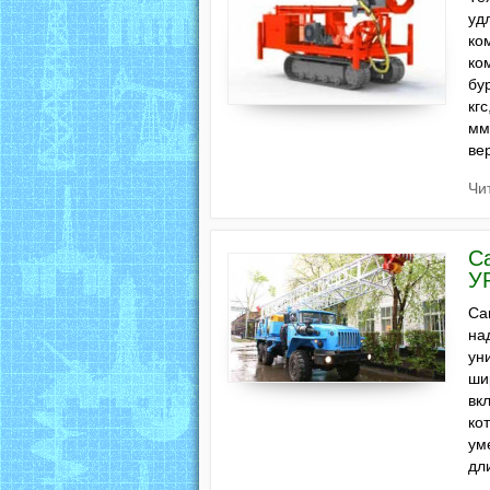
уд
ко
ко
бу
кг
мм
ве
Чи
С
У
Са
на
ун
ши
вк
ко
ум
дл