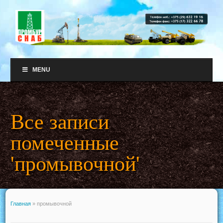
MENU
Все записи
помеченные
'промывочной'
Главная
»
промывочной