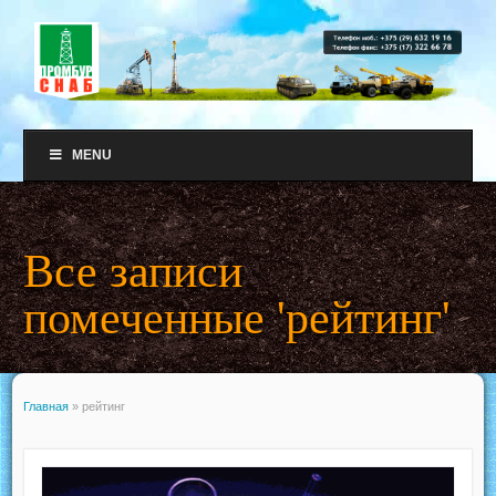
MENU
Все записи
помеченные 'рейтинг'
Главная
»
рейтинг