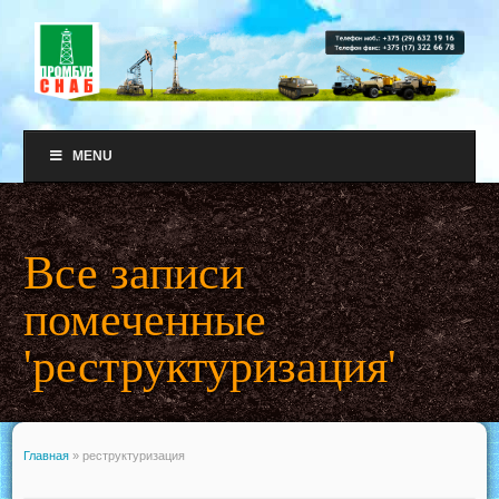
MENU
Все записи
помеченные
'реструктуризация'
Главная
»
реструктуризация