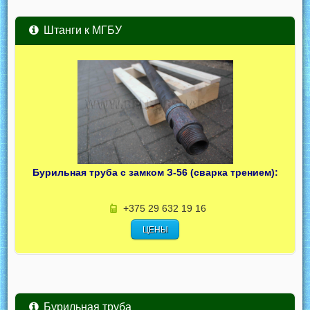
Штанги к МГБУ
Бурильная труба с замком З-56 (сварка трением):
+375 29 632 19 16
ЦЕНЫ
Бурильная труба