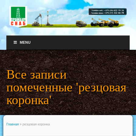
MENU
Все записи
помеченные 'резцовая
коронка'
Главная
»
резцовая коронка