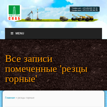
MENU
Все записи
помеченные 'резцы
горные'
Главная
»
резцы горные