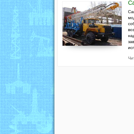
С
Са
мо
со
во
на
за
ис
Чи