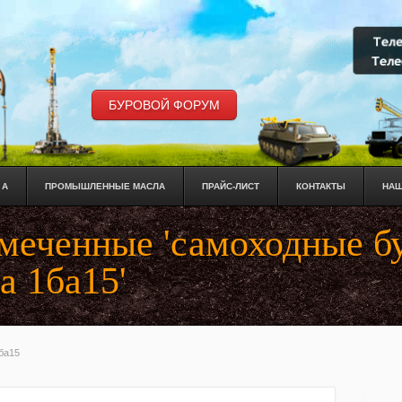
БУРОВОЙ ФОРУМ
 А
ПРОМЫШЛЕННЫЕ МАСЛА
ПРАЙС-ЛИСТ
КОНТАКТЫ
НАШ
омеченные 'самоходные б
а 1ба15'
ба15