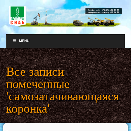
MENU
Все записи
помеченные
'самозатачивающаяся
коронка'