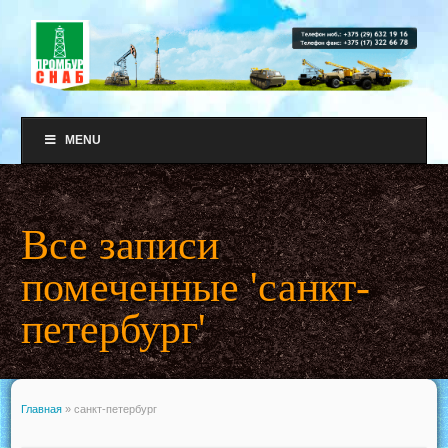
MENU
Все записи
помеченные 'санкт-
петербург'
Главная
»
санкт-петербург