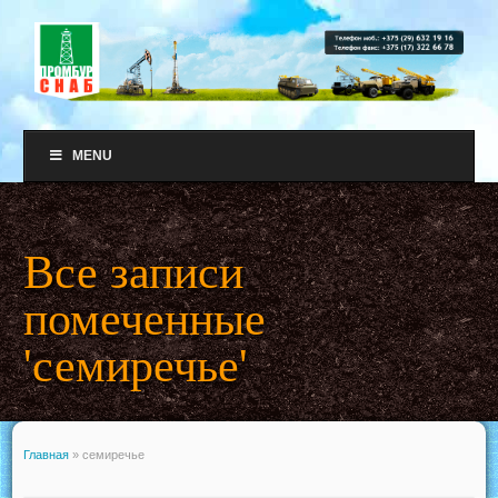
MENU
Все записи
помеченные
'семиречье'
Главная
»
семиречье