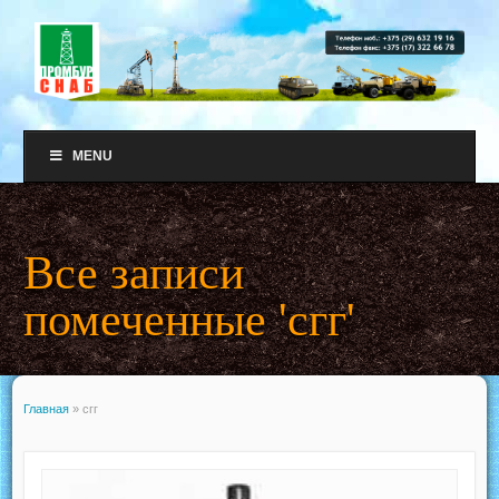
MENU
Все записи
помеченные 'сгг'
Главная
»
сгг